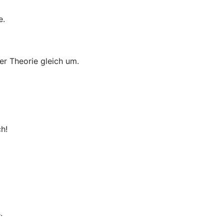
e.
er Theorie gleich um.
h!
.