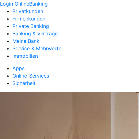
Login OnlineBanking
Privatkunden
Firmenkunden
Private Banking
Banking & Verträge
Meine Bank
Service & Mehrwerte
Immobilien
Apps
Online-Services
Sicherheit