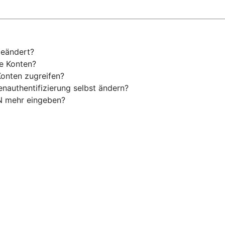
geändert?
ne Konten?
Konten zugreifen?
enauthentifizierung selbst ändern?
N mehr eingeben?