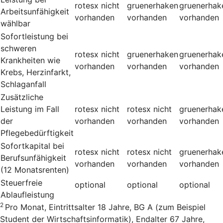
rotesx
nicht
gruenerhaken
gruenerhak
Arbeitsunfähigkeit
vorhanden
vorhanden
vorhanden
wählbar
Sofortleistung bei
schweren
rotesx
nicht
gruenerhaken
gruenerhak
Krankheiten wie
vorhanden
vorhanden
vorhanden
Krebs, Herzinfarkt,
Schlaganfall
Zusätzliche
Leistung im Fall
rotesx
nicht
rotesx
nicht
gruenerhak
der
vorhanden
vorhanden
vorhanden
Pflegebedürftigkeit
Sofortkapital bei
rotesx
nicht
rotesx
nicht
gruenerhak
Berufsunfähigkeit
vorhanden
vorhanden
vorhanden
(12 Monatsrenten)
Steuerfreie
optional
optional
optional
Ablaufleistung
2
Pro Monat, Eintrittsalter 18 Jahre, BG A (zum Beispiel
Student der Wirtschaftsinformatik), Endalter 67 Jahre,