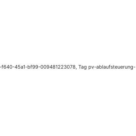
4-f640-45a1-bf99-009481223078, Tag pv-ablaufsteuerung-