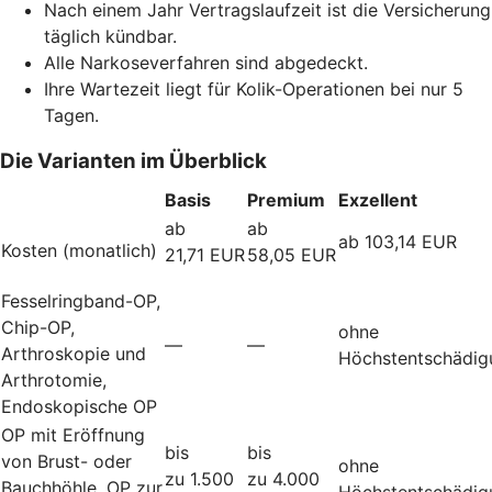
Nach einem Jahr Vertragslaufzeit ist die Versicherung
täglich kündbar.
Alle Narkoseverfahren sind abgedeckt.
Ihre Wartezeit liegt für Kolik-Operationen bei nur 5
Tagen.
Die Varianten im Überblick
Basis
Premium
Exzellent
ab
ab
ab 103,14 EUR
Kosten (monatlich)
21,71 EUR
58,05 EUR
Fesselringband-OP,
Chip-OP,
ohne
—
—
Arthroskopie und
Höchstentschädig
Arthrotomie,
Endoskopische OP
OP mit Eröffnung
bis
bis
von Brust- oder
ohne
zu 1.500
zu 4.000
Bauchhöhle, OP zur
Höchstentschädig