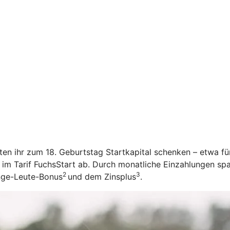
öchten ihr zum 18. Geburtstag Startkapital schenken – etwa f
 im Tarif FuchsStart ab.
Durch monatliche Einzahlungen spar
2
3
unge-Leute-Bonus
und dem Zinsplus
.